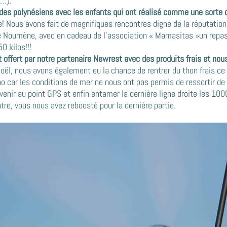
c…).
l des polynésiens avec les enfants qui ont réalisé comme une sorte
e! Nous avons fait de magnifiques rencontres digne de la réputatio
e Noumène, avec en cadeau de l’association « Mamasitas »un repa
0 kilos!!!
offert par notre partenaire Newrest avec des produits frais et nous
oël, nous avons également eu la chance de rentrer du thon frais ce q
 car les conditions de mer ne nous ont pas permis de ressortir de l
enir au point GPS et enfin entamer la dernière ligne droite les 100
tre, vous nous avez reboosté pour la dernière partie.