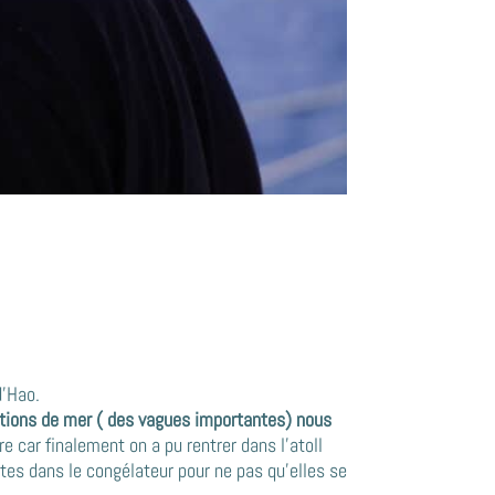
d’Hao.
itions de mer ( des vagues importantes) nous
re car finalement on a pu rentrer dans l’atoll
es dans le congélateur pour ne pas qu’elles se