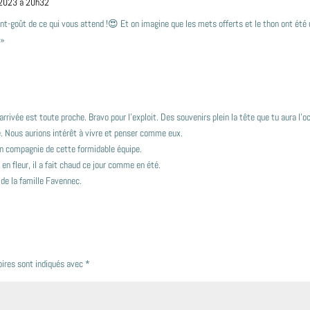
 2023 à 20h32
t-goût de ce qui vous attend !😍 Et on imagine que les mets offerts et le thon ont été u
 »
’arrivée est toute proche. Bravo pour l’exploit. Des souvenirs plein la tête que tu aura l’
. Nous aurions intérêt à vivre et penser comme eux.
en compagnie de cette formidable équipe.
en fleur, il a fait chaud ce jour comme en été.
 de la famille Favennec.
oires sont indiqués avec
*