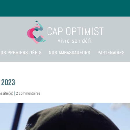
NOS PREMIERS DÉFIS
NOS AMBASSADEURS
PARTENAIRES
s 2023
assifié(e)
|
2 commentaires