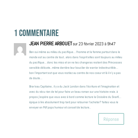
1 Commentaire
JEAN PIERRE ARBOUET
sur 23 février 2023 à 9h47
Ben oui même au milieu du pacifique… l’homme et la femme partout dans le
monde est au centre de tout.. alors dans l’esprit elles sont toujours au milieu
du pacifique… donc les miss et on ne les changeras restent des Princesses
sensible délicate.. même derrière leur bouclier de warrior indestructible…
bon l’important est que vous restiez au centre de nos coeur et là il n’y a pas
de doute…
Brav’eau Capitaine.. il y a du Jack London dans l’écriture et l’imagination et
avec du vécu rien de tel pour faire un beau roman sur une histoire vraie. à
propos j’espère que vous avez à bord comme lecture la Croisière du SnarK…
épique à lire absolument trop tard pour retourner l’acheter? faites vous le
envoyer en Pdf pops humour et conseil de lecture..
Réponse