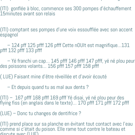
(ITI) gonflée à bloc, commence ses 300 pompes d’échauffement
15minutes avant son relais
(ITI) comptant ses pompes d’une voix essoufflée avec son accent
espagnol
– 124 pff 125 pfff 126 pfff Cette nOUIt est magnifique…131
pfff 132 pfff 133 pfff
– Yé franchi un cap… 145 pfff 146 pfff 147 pfff, yé né plou peur
des poissons volants… 156 pfff 157 pfff 158 pfff
( LUE) Faisant mine d’être réveillée et d’avoir écouté
– Et depuis quand tu as mal aux dents ?
(ITI) – 167 pfff 168 pfff 169 pfff Yé disai, yé né plou peur des
flying fiss (en anglais dans le texte)… 170 pfff 171 pfff 172 pfff
(LUE) – Donc tu changes de dentifrice ?
(ITI) prend place sur sa planche en évitant tout contact avec l’eau
comme si c’était du poison. Elle rame tout contre le bateau et
discute avec (LUE)