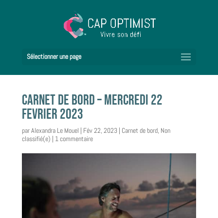
Sélectionner une page
CARNET DE BORD – MERCREDI 22
FEVRIER 2023
par
Alexandra Le Mouel
|
Fév 22, 2023
|
Carnet de bord
,
Non
classifié(e)
|
1 commentaire