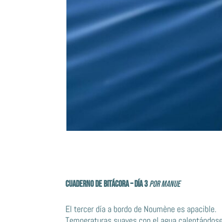
Cuaderno de bitácora – día 3
por MANUE
El tercer día a bordo de Noumène es apacible.
Temperaturas suaves con el agua calentándos