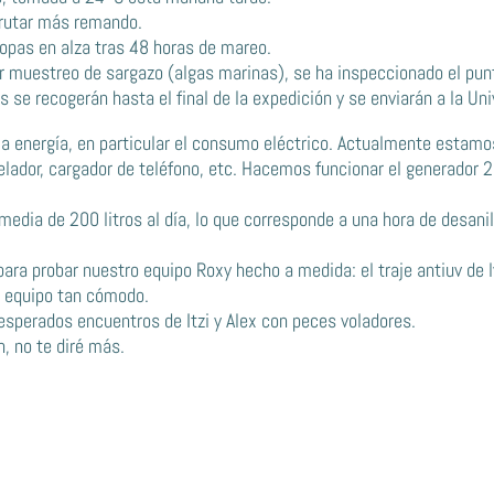
frutar más remando.
tropas en alza tras 48 horas de mareo.
r muestreo de sargazo (algas marinas), se ha inspeccionado el punt
 se recogerán hasta el final de la expedición y se enviarán a la Un
 la energía, en particular el consumo eléctrico. Actualmente estam
elador, cargador de teléfono, etc. Hacemos funcionar el generador 
edia de 200 litros al día, lo que corresponde a una hora de desan
para probar nuestro equipo Roxy hecho a medida: el traje antiuv de ly
 equipo tan cómodo.
inesperados encuentros de Itzi y Alex con peces voladores.
n, no te diré más.