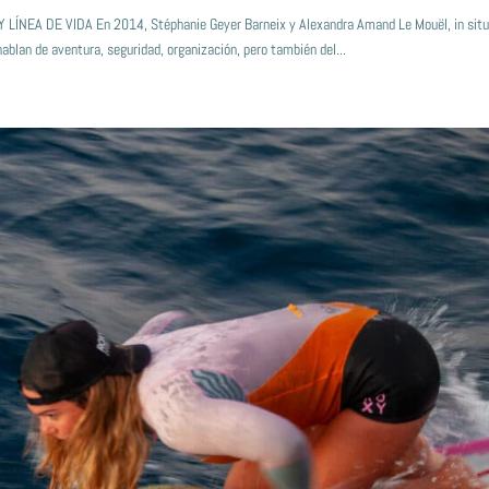
NEA DE VIDA En 2014, Stéphanie Geyer Barneix y Alexandra Amand Le Mouël, in situ
ablan de aventura, seguridad, organización, pero también del...