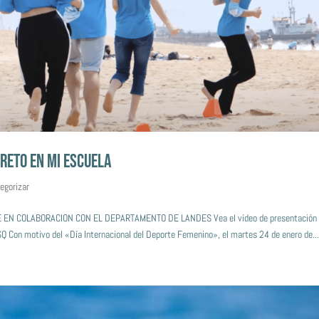
RETO EN MI ESCUELA
tegorizar
N COLABORACION CON EL DEPARTAMENTO DE LANDES Vea el vídeo de presentación 
n motivo del «Día Internacional del Deporte Femenino», el martes 24 de enero de..