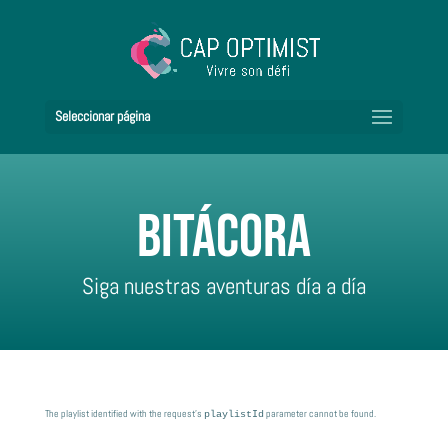
Seleccionar página
Bitácora
Siga nuestras aventuras día a día
The playlist identified with the request's
parameter cannot be found.
playlistId